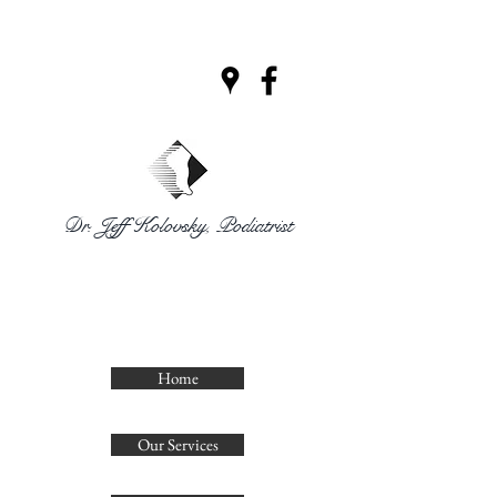
Dr. Jeff Kolovsky, Podiatrist
CLINIQUE
PODIATRIQUE
DECELLES
Home
Our Services